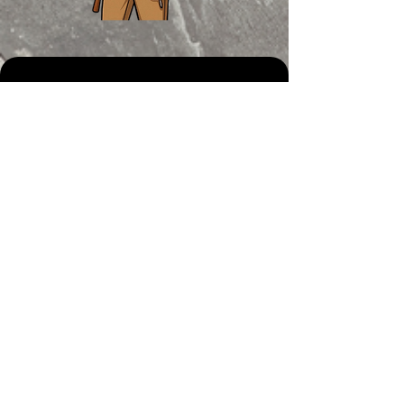
Collaboration avec le
client
Nous travaillons en étroite
collaboration avec nos clients pour
donner vie à leurs visions extérieures.
En comprenant leurs besoins et leurs
préférences, nous veillons à ce que
chaque projet non seulement
réponde, mais dépasse leurs attentes,
en créant des environnements
extérieurs uniques et fonctionnels.